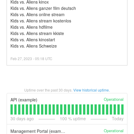
Kids vs. Aliens kinox
Kids vs. Aliens ganzer film deutsch
Kids vs. Aliens online stream
Kids vs. Aliens stream kostenlos
Kids vs. Aliens hdfilme
Kids vs. Aliens stream kkiste
Kids vs. Aliens kinostart
Kids vs. Aliens Schweize
Feb
27
,
2023
-
05:18
UTC
Uptime over the past
30
days.
View historical uptime.
Operational
API (example)
30
days ago
100
% uptime
Today
Operational
Management Portal (example)